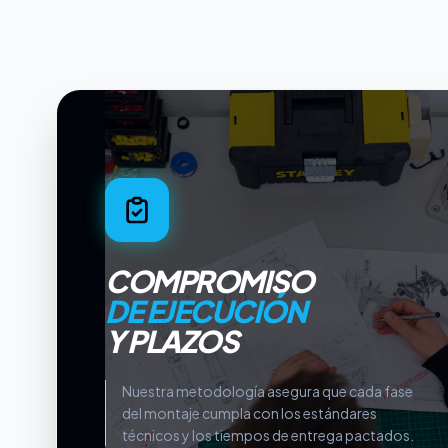
COMPROMISO
DE EJECUCIÓN
Y PLAZOS
Nuestra metodología asegura que cada fase
del montaje cumpla con los estándares
técnicos y los tiempos de entrega pactados.