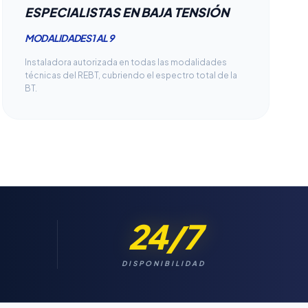
ESPECIALISTAS EN BAJA TENSIÓN
MODALIDADES 1 AL 9
Instaladora autorizada en todas las modalidades
técnicas del REBT, cubriendo el espectro total de la
BT.
24/7
DISPONIBILIDAD