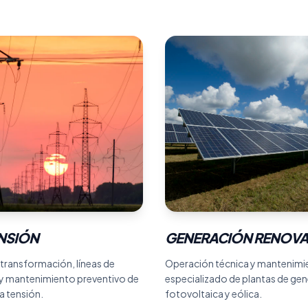
ENSIÓN
TENSIÓN
GENERACIÓN RENOVA
GENERACIÓN RENOVA
transformación, líneas de
Operación técnica y mantenimi
 y mantenimiento preventivo de
especializado de plantas de ge
a tensión.
fotovoltaica y eólica.