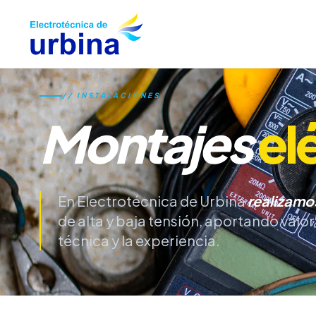
// INSTALACIONES
Montajes
el
En Electrotécnica de Urbina
realizamo
de alta y baja tensión, aportando valo
técnica y la experiencia.