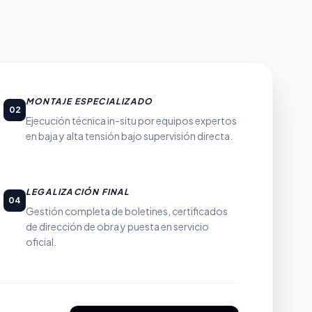
MONTAJE ESPECIALIZADO
02
Ejecución técnica in-situ por equipos expertos
en baja y alta tensión bajo supervisión directa.
LEGALIZACIÓN FINAL
04
Gestión completa de boletines, certificados
de dirección de obra y puesta en servicio
oficial.