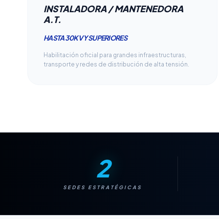
INSTALADORA / MANTENEDORA
A.T.
HASTA 30KV Y SUPERIORES
Habilitación oficial para grandes infraestructuras,
transporte y redes de distribución de alta tensión.
2
SEDES ESTRATÉGICAS