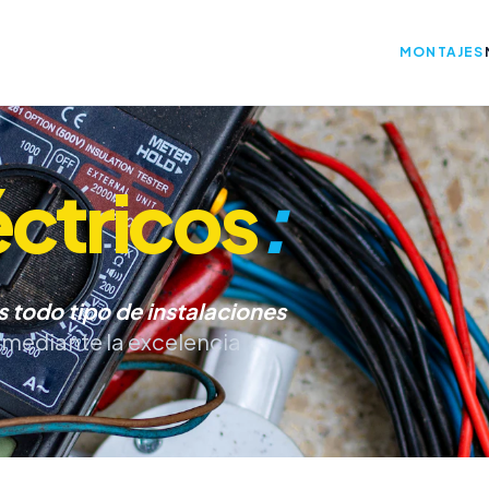
MONTAJES
éctricos
:
s todo tipo de instalaciones
r mediante la excelencia