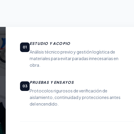
ESTUDIO Y ACOPIO
01
Análisis técnico previo y gestión logística de
materiales para evitar paradas innecesarias en
obra.
PRUEBAS Y ENSAYOS
03
Protocolos rigurosos de verificación de
aislamiento, continuidad y protecciones antes
del encendido.