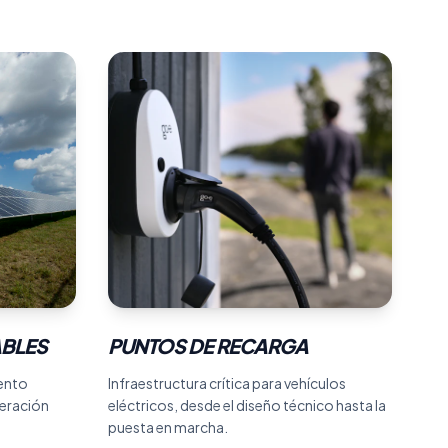
BLES
BLES
PUNTOS DE RECARGA
PUNTOS DE RECARGA
ento
Infraestructura crítica para vehículos
neración
eléctricos, desde el diseño técnico hasta la
puesta en marcha.