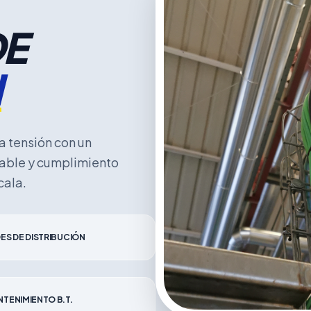
DE
N
 tensión con un
cable y cumplimiento
cala.
ES DE DISTRIBUCIÓN
TENIMIENTO B.T.